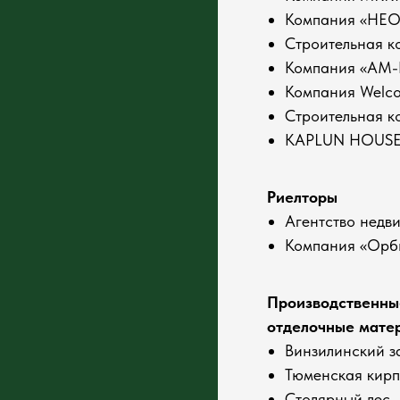
Компания «НЕО
Строительная 
Компания «АМ
Компания Welc
Строительная 
KAPLUN HOUSE (
Риелторы
Агентство нед
Компания «Орб
Производственны
отделочные мате
Винзилинский з
Тюменская кирп
Столярный лес