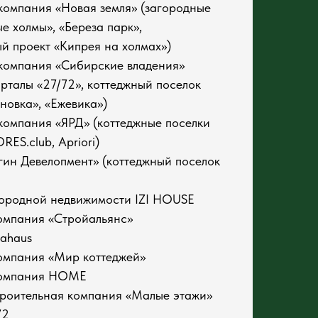
компания «Новая земля» (загородные
е холмы», «Береза парк»,
й проект «Кипрея на холмах»)
компания «Сибирские владения»
рталы «27/72», коттеджный поселок
новка», «Ежевика»)
компания «ЯРД» (коттеджные поселки
RES.club, Apriori)
ин Девелопмент» (коттеджный поселок
ородной недвижимости IZI HOUSE
омпания «Стройальянс»
kahaus
омпания «Мир коттеджей»
компания HOME
роительная компания «Малые этажи»
72