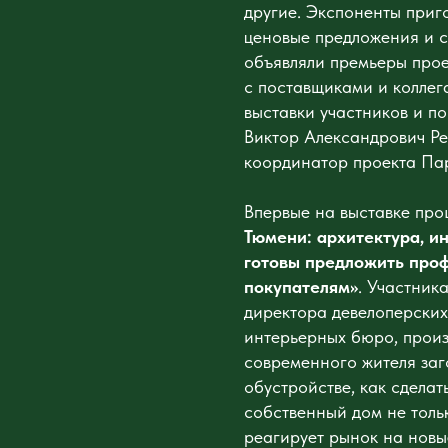
другие. Экспоненты приг
ценовые предложения и с
объявляли премьеры прое
с поставщиками и коллег
выставки участников и п
Виктор Александрович Ре
координатор проекта Пар
Впервые на выставке пр
Тюмени: архитектура, и
готовы предложить про
покупателям»
. Участник
директора девелоперских
интерьерных бюро, прои
современного жителя заго
обустройстве, как сделат
собственный дом не тольк
реагирует рынок на новы