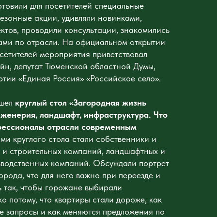
отовили для посетителей специальные
езонные акции, удивляли новинками,
ктов, проводили консультации, знакомились
ами по отрасли. На официальном открытии
осетителей мероприятия приветствовал
йн, депутат Тюменской областной Думы,
тии «Единая Россия» «Российское село».
ошел
круглый стол «Загородная жизнь
нженерия, ландшафт, инфраструктура. Что
фессионалы отрасли современным
ами круглого стола стали собственники и
 и строительных компаний, ландшафтных и
зводственных компаний. Обсуждали портрет
рода, что для него важно при переезде и
ь так, чтобы горожане выбирали
о потому, что квартиры стали дороже, как
е запросы и как меняются предложения по