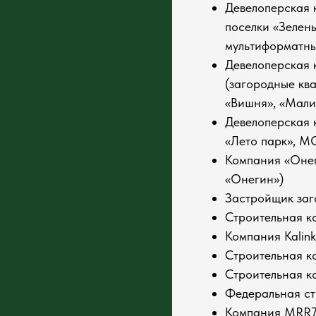
Девелоперская 
поселки «Зелены
мультиформатны
Девелоперская 
(загородные ква
«Вишня», «Мали
Девелоперская 
«Лето парк», MO
Компания «Онег
«Онегин»)
Застройщик заг
Строительная к
Компания Kalin
Строительная к
Строительная 
Федеральная ст
Компания MRR