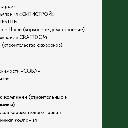
строй»
компания «СИТИСТРОЙ»
-ГРУПП»
ome Home (каркасное домостроение)
компания CRAFTDOM
строительство фахверков)
вижимости «СОВА»
ита»
е компании (строительные и
риалы)
авод керамзитового гравия
ичная компания