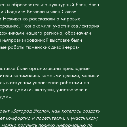
лен и образовательно-культурный блок. Член
и Людмила Козлова и член Союза
а Неживенко рассказали о мировых
керамике. Познакомили участников лектория
дожниками нашего региона, обозначили
а импровизированной выставке были
ные работы тюменских дизайнеров-
ыставке были организованы прикладные
дители занимались важными делами, малыши
сь в искусном управлении роботами на
терили домики-шкатулки, участвовали в
дом».
оект «Загород Экспо», нам хотелось создать
ет комфортно и посетителям, и участникам;
м можно получить полную информацию по