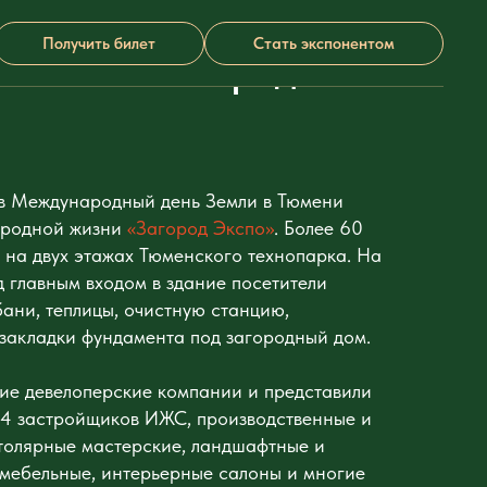
тки, а среда
Получить билет
Стать экспонентом
есна на «Загород
 в Международный день Земли в Тюмени
городной жизни
«Загород Экспо»
. Более 60
 на двух этажах Тюменского технопарка. На
 главным входом в здание посетители
бани, теплицы, очистную станцию,
закладки фундамента под загородный дом.
тие девелоперские компании и представили
 14 застройщиков ИЖС, производственные и
толярные мастерские, ландшафтные и
мебельные, интерьерные салоны и многие