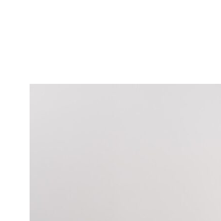
формат для строительства — одноэтажный дом от 100 до 150
квадратов. На одноэтажные дома, кстати, приходится 61%
спроса. На двухэтажные — 26%. И если год назад было всего
15% тех, кто приобретал недвижимость для инвестиций в
качестве альтернативы квартирам, рассматривали покупку
загородной недвижимости, то сейчас доля таких инвесторов
выросла почти до 31%», - поделилась своими наблюдениями
Виктория Белявская.