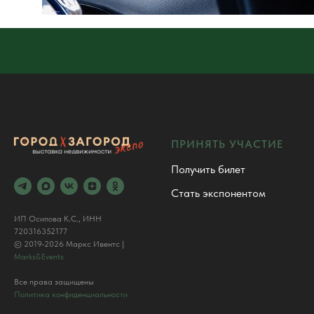
ПРИНЯТЬ УЧАСТИЕ
Получить билет
Стать экспонентом
ИП Осипова К.С., ИНН
720316352177
© 2019-2026 Маркс Ивентс |
Marks&Events
Все права защищены
Политика конфиденциальности